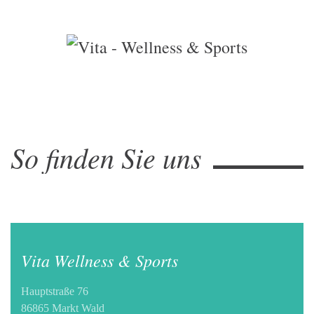
Skip
to
main
content
So finden Sie uns
Vita Wellness & Sports
Hauptstraße 76
86865 Markt Wald